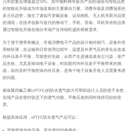
几年的复合增速超过50%。其中物料网等新兴产业的涌现与传统品类
的智能化升级成为市场发展的主要驱动力量。消费升级及消费场景的
多元化趋势，催生了诸如可穿戴设备、运动相机、无人机等新兴品类
的涌现；在技术创新与迭代的推动下，手机、音箱、耳机等传统品类
通过智能化升级在细分市场产生持续旺盛的替换需求。
为了便于携带和搬运，常规消费电子产品的设计相对精巧，设备外壳
用材轻薄，在运输和日常使用过程中，温度及外界气压的变化会造成
内外压差不平衡，导致密封失效，从而产生进液或者灰尘污染，使产
品失效。尤其是移动电子设备，时刻面对内外压差不平衡带来的挑
战，如何及时平衡腔体内外压差，是每个电子设备开发人员需要考虑
的问题。
膨体聚四氟乙烯(ePTFE)的防水透气能力可帮助设计人员防患于未然，
实现产品在密封状态下的透气功能、平衡压差的同时保持完好的音
质。
根据具体应用，ePTFE防水透气产品可以：
平衡腔体内外压差，延长密封结构寿命；