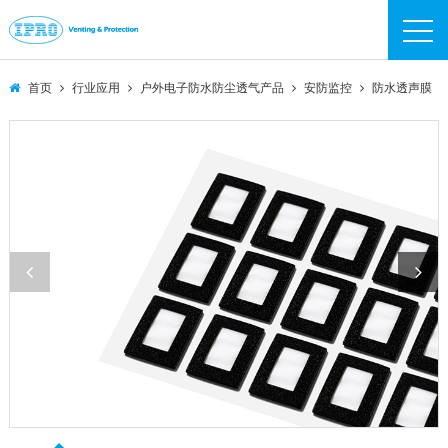
IPRO
IPRO
首页
行业应用
户外电子防水防尘透气产品
安防监控
防水透声膜